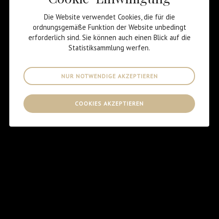
eine nachhaltige
Die Website verwendet Cookies, die für die
Gesellschaft
ordnungsgemäße Funktion der Website unbedingt
erforderlich sind. Sie können auch einen Blick auf die
Statistiksammlung werfen.
In 30 Jahren werden 70 % der Weltbevölkerung in Städten
NUR NOTWENDIGE AKZEPTIEREN
leben.
In 30 Jahren wird sich die Zahl der über 60-Jährigen
COOKIES AKZEPTIEREN
verdoppelt haben.
UNSER VERSPRECHEN
ÜBER INDEALSIA